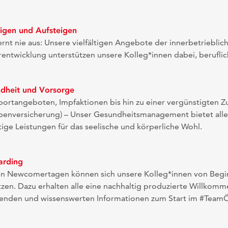
eigen und Aufsteigen
rnt nie aus: Unsere vielfältigen Angebote der innerbetrieblic
rentwicklung unterstützen unsere Kolleg*innen dabei, berufl
dheit und Vorsorge
portangeboten, Impfaktionen bis hin zu einer vergünstigten Z
penversicherung) – Unser Gesundheitsmanagement bietet alle
ltige Leistungen für das seelische und körperliche Wohl.
arding
en Newcomertagen können sich unsere Kolleg*innen von Begi
zen. Dazu erhalten alle eine nachhaltig produzierte Willkomm
enden und wissenswerten Informationen zum Start im #TeamÖf