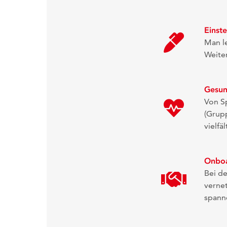
Einst
Man le
Weite
Gesun
Von S
(Grup
vielfä
Onbo
Bei d
vernet
spann