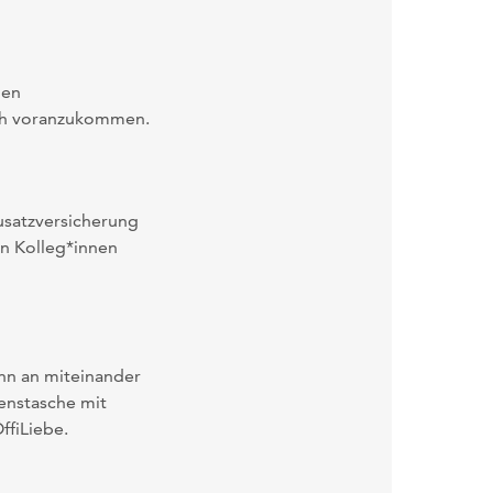
hen
ich voranzukommen.
usatzversicherung
n Kolleg*innen
nn an miteinander
enstasche mit
fiLiebe.