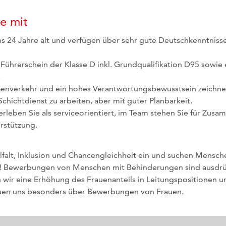
e mit
ns 24 Jahre alt und verfügen über sehr gute Deutschkenntniss
 Führerschein der Klasse D inkl. Grundqualifikation D95 sowie 
.
ßenverkehr und ein hohes Verantwortungsbewusstsein zeichnen
 Schichtdienst zu arbeiten, aber mit guter Planbarkeit.
rleben Sie als serviceorientiert, im Team stehen Sie für Zus
rstützung.
elfalt, Inklusion und Chancengleichheit ein und suchen Menschen
t! Bewerbungen von Menschen mit Behinderungen sind ausdrü
 wir eine Erhöhung des Frauenanteils in Leitungspositionen u
euen uns besonders über Bewerbungen von Frauen.