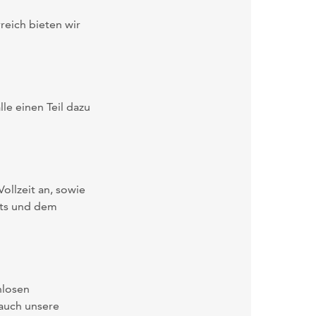
rreich bieten wir
lle einen Teil dazu
ollzeit an, sowie
nts und dem
nlosen
 auch unsere