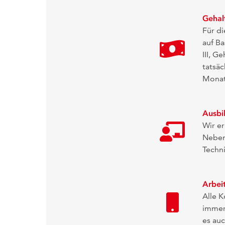
Gehal
Für di
auf Ba
III, G
tatsäc
Monat
Ausbi
Wir er
Neben 
Techni
Arbeit
Alle 
immer
es auc