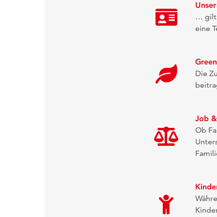
Unser
… gilt
eine T
Green
Die Zu
beitra
Job &
Ob Fam
Unter
Famili
Kinde
Währe
Kinder