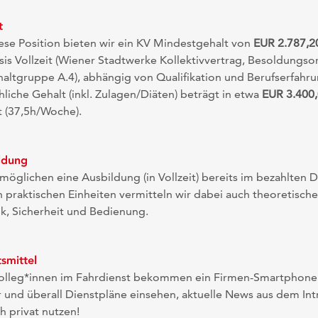
t
ese Position bieten wir ein KV Mindestgehalt von
EUR 2.787,2
sis Vollzeit (Wiener Stadtwerke Kollektivvertrag, Besoldung
ehaltgruppe A.4), abhängig von Qualifikation und Berufserfahr
hliche Gehalt (inkl. Zulagen/Diäten) beträgt in etwa
EUR 3.400
 (37,5h/Woche).
ldung
möglichen eine Ausbildung (in Vollzeit) bereits im bezahlten D
praktischen Einheiten vermitteln wir dabei auch theoretische
k, Sicherheit und Bedienung.
smittel
Kolleg*innen im Fahrdienst bekommen ein Firmen-Smartphone:
 und überall Dienstpläne einsehen, aktuelle News aus dem Int
h privat nutzen!